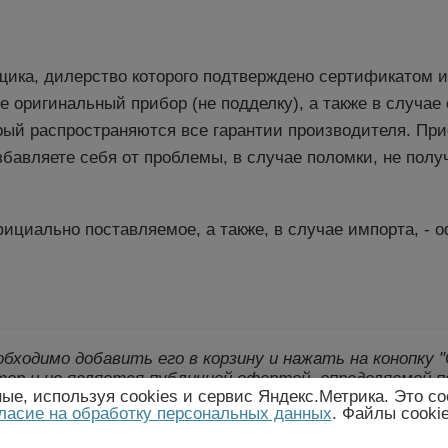
щика, дилерство которого подтверждено сертификатом 
те оригинальный прибор (не подделку), а также в случа
рый распространяются все гарантии производителя. Пр
бавляете себя от проблемы, в случае поломки, не полу
ициально поставляемое, а также, в случае импорта, - 
еобходимо добавить его в корзину и нажать на конопку
ер и не является публичной офертой, определяемой п
е, используя cookies и сервис Яндекс.Метрика. Это со
лект поставки товара могут быть изменены произво
ласие на обработку персональных данных
. Файлы cooki