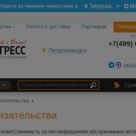
ледите за нашими новостями в
Telegram
и
M
купка
Оплата и доставка
Партнерам
Поверк
Ре
+7(499) 
Петрозаводск
info@
Срав
бязательства
язательства
ответственность за послепродажное обслуживание кот