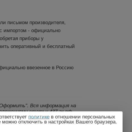
или письмом производителя,
е с импортом - официально
иобретая приборы у
чить оперативный и бесплатный
официально ввезенное в Россию
 "Оформить".
Вся информация на
оложениями статьи 437 гк рф.,
ответствует
политике
в отношении персональных
дителем без предварительного
e можно отключить в настройках Вашего браузера.