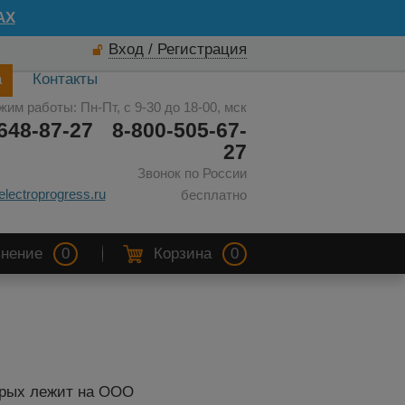
AX
Вход / Регистрация
а
Контакты
жим работы: Пн-Пт, с 9-30 до 18-00, мск
648-87-27
8-800-505-67-
27
Звонок по России
electroprogress.ru
бесплатно
нение
0
Корзина
0
орых лежит на ООО