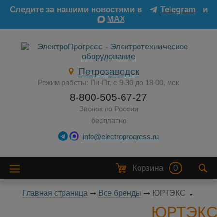
Следите за нашими новостями в
Telegram
и
MAX
Петрозаводск
Режим работы: Пн-Пт, с 9-30 до 18-00, мск
8-800-505-67-27
Звонок по России
бесплатно
info@electroprogress.ru
Корзина
0
Главная страница
Все бренды
ЮРТЭКС
ЮРТЭК