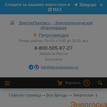
Следите за нашими новостями в
Telegram
и
MAX
Петрозаводск
Режим работы: Пн-Пт, с 9-30 до 18-00, мск
8-800-505-67-27
Звонок по России
бесплатно
info@electroprogress.ru
Корзина
0
Главная страница
Все бренды
Энергоскан
Энергоск