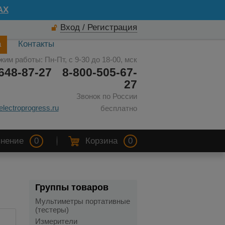
AX
Вход / Регистрация
а
Контакты
жим работы: Пн-Пт, с 9-30 до 18-00, мск
648-87-27
8-800-505-67-
27
Звонок по России
electroprogress.ru
бесплатно
нение
0
Корзина
0
Группы товаров
Мультиметры портативные
(тестеры)
Измерители