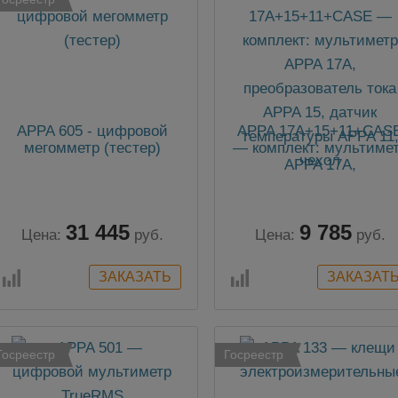
APPA 605 - цифровой
APPA 17A+15+11+CAS
мегомметр (тестер)
— комплект: мультиме
APPA 17A,
преобразователь тока
APPA 15, датчик
температуры APPA 11
31 445
9 785
чехол
Цена:
руб.
Цена:
руб.
Госреестр
Госреестр