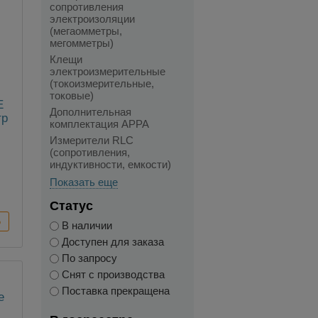
сопротивления
электроизоляции
(мегаомметры,
мегомметры)
Клещи
электроизмерительные
(токоизмерительные,
токовые)
E
Дополнительная
тр
комплектация APPA
Измерители RLC
(сопротивления,
индуктивности, емкости)
,
Показать еще
Статус
В наличии
Доступен для заказа
По запросу
Снят с производства
Поставка прекращена