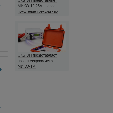
СКБ ЭП представляет
е
МИКО-12-25А - новое
поколение трехфазных
миллиомметров
СКБ ЭП представляет
новый микроомметр
МИКО-1М
е