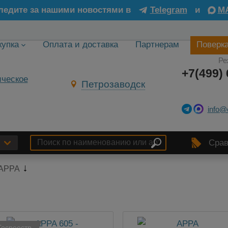
ледите за нашими новостями в
Telegram
и
M
купка
Оплата и доставка
Партнерам
Поверк
Ре
+7(499) 
Петрозаводск
info@
Срав
APPA
Госреестр