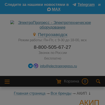
Следите за нашими новостями в
Telegram
и
MAX
Петрозаводск
Режим работы: Пн-Пт, с 9-30 до 18-00, мск
8-800-505-67-27
Звонок по России
бесплатно
info@electroprogress.ru
Корзина
0
Главная страница
Все бренды
АКИП
АКИП